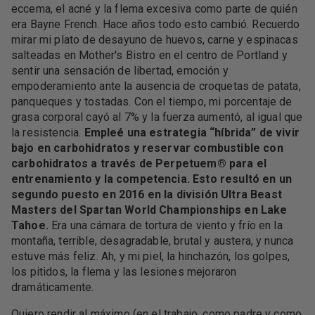
eccema, el acné y la flema excesiva como parte de quién
era Bayne French. Hace años todo esto cambió. Recuerdo
mirar mi plato de desayuno de huevos, carne y espinacas
salteadas en Mother's Bistro en el centro de Portland y
sentir una sensación de libertad, emoción y
empoderamiento ante la ausencia de croquetas de patata,
panqueques y tostadas. Con el tiempo, mi porcentaje de
grasa corporal cayó al 7% y la fuerza aumentó, al igual que
la resistencia.
Empleé una estrategia “híbrida” de vivir
bajo en carbohidratos y reservar combustible con
carbohidratos a través de Perpetuem® para el
entrenamiento y la competencia. Esto resultó en un
segundo puesto en 2016 en la división Ultra Beast
Masters del Spartan World Championships en Lake
Tahoe.
Era una cámara de tortura de viento y frío en la
montaña, terrible, desagradable, brutal y austera, y nunca
estuve más feliz. Ah, y mi piel, la hinchazón, los golpes,
los pitidos, la flema y las lesiones mejoraron
dramáticamente.
Quiero rendir al máximo (en el trabajo, como padre y como