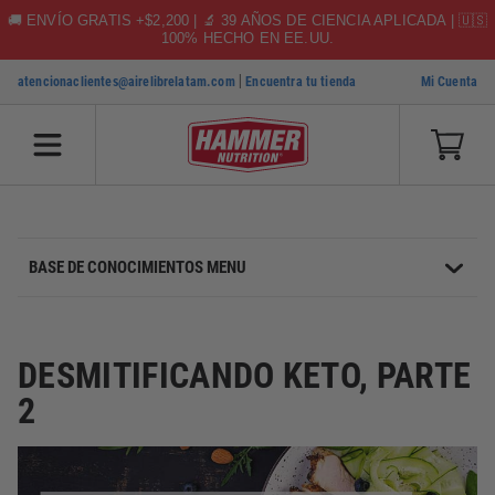
🚚 ENVÍO GRATIS +$2,200 | 🔬 39 AÑOS DE CIENCIA APLICADA | 🇺🇸
100% HECHO EN EE.UU.
|
atencionaclientes@airelibrelatam.com
Encuentra tu tienda
Mi Cuenta
SKIP TO CONTENT
BASE DE CONOCIMIENTOS MENU
DESMITIFICANDO KETO, PARTE
2