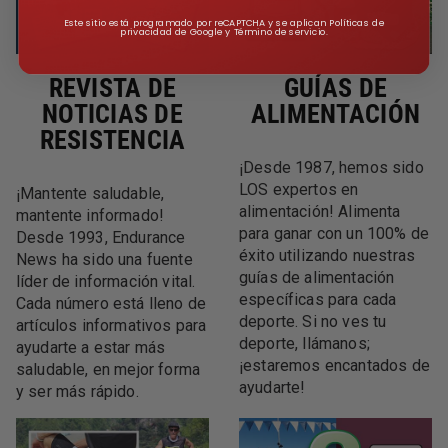
Este sitio está programado por reCAPTCHA y se aplican Políticas de
privacidad de Google y Término de servicio.
REVISTA DE
GUÍAS DE
NOTICIAS DE
ALIMENTACIÓN
RESISTENCIA
¡Desde 1987, hemos sido
LOS expertos en
¡Mantente saludable,
alimentación! Alimenta
mantente informado!
para ganar con un 100% de
Desde 1993, Endurance
éxito utilizando nuestras
News ha sido una fuente
guías de alimentación
líder de información vital.
específicas para cada
Cada número está lleno de
deporte. Si no ves tu
artículos informativos para
deporte, llámanos;
ayudarte a estar más
¡estaremos encantados de
saludable, en mejor forma
ayudarte!
y ser más rápido.