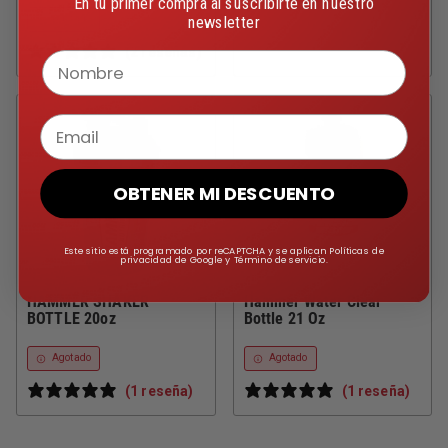
En tu primer compra al suscribirte en nuestro
Agotado
newsletter
2 reseñas
Nombre
Email
OBTENER MI DESCUENTO
Este sitio está programado por reCAPTCHA y se aplican Políticas de
privacidad de Google y Término de servicio.
HAMMER SHAKER
Hammer Water Clear
BOTTLE 20oz
Bottle 21 Oz
Agotado
Agotado
1 reseña
1 reseña