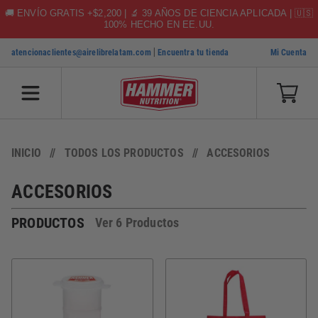
🚚 ENVÍO GRATIS +$2,200 | 🔬 39 AÑOS DE CIENCIA APLICADA | 🇺🇸
100% HECHO EN EE.UU.
|
atencionaclientes@airelibrelatam.com
Encuentra tu tienda
Mi Cuenta
SKIP TO CONTENT
INICIO
TODOS LOS PRODUCTOS
ACCESORIOS
ACCESORIOS
PRODUCTOS
Ver 6 Productos