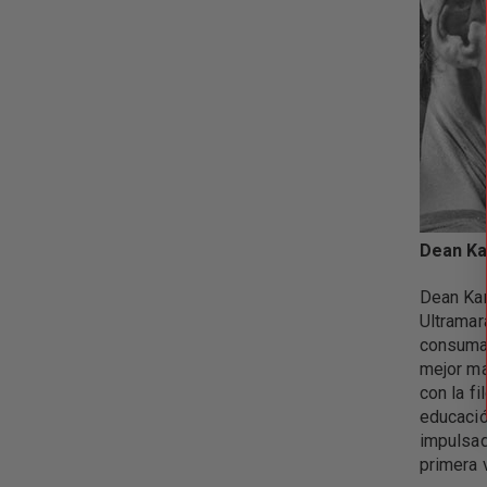
Dean K
Dean Ka
Ultramar
consumad
mejor ma
con la f
educació
impulsad
primera 