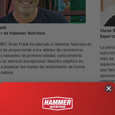
rank
Steve 
r de Hammer Nutrition
Experto
87, Brian Frank ha liderado a Hammer Nutrition en
La parti
n de proporcionar a los atletas de resistencia
nutrici
s naturales de primera calidad, conocimiento
más de 
y un servicio excepcional. Nuestro objetivo es
supleme
 a alcanzar tus metas de rendimiento de forma
una fami
natural.
opciones
conocim
ormación sobre Brian
Más in