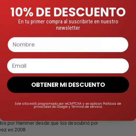
10% DE DESCUENTO
En tu primer compra al suscribirte en nuestro
newsletter
Nombre
Dr. Bay
Asesor
Email
Dr. Fren
atlética
arnazes
personas
deportes
rnazes, también conocido como el Hombre
OBTENER MI DESCUENTO
Medicin
atón, es un corredor, autor y orador sumamente
o. Su pasión por ayudar a los atletas a lograr su
Más in
rca personal en el deporte y en la vida se alinea
Este sitio está programado por reCAPTCHA y se aplican Políticas de
privacidad de Google y Término de servicio.
ilosofía de Hammer basada en el fomento y la
n. Los logros legendarios de Dean han sido
os ​​por Hammer desde que los descubrió por
vez en 2008.