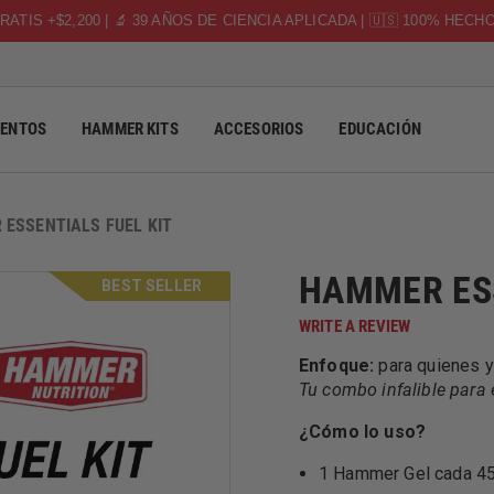
RATIS +$2,200 | 🔬 39 AÑOS DE CIENCIA APLICADA | 🇺🇸 100% HECH
ENTOS
HAMMER KITS
ACCESORIOS
EDUCACIÓN
ESSENTIALS FUEL KIT
HAMMER ESS
BEST SELLER
WRITE A REVIEW
Enfoque:
para quienes y
Tu combo infalible para e
¿Cómo lo uso?
1 Hammer Gel cada 45