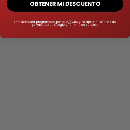
OBTENER MI DESCUENTO
Este sitio está programado por reCAPTCHA y se aplican Políticas de
privacidad de Google y Término de servicio.