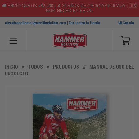
🚚 ENVÍO GRATIS +$2,200 | 🔬 39 AÑOS DE CIENCIA APLICADA | 🇺🇸
100% HECHO EN EE.UU.
|
atencionaclientes@airelibrelatam.com
Encuentra tu tienda
Mi Cuenta
SKIP TO CONTENT
INICIO
TODOS
PRODUCTOS
MANUAL DE USO DEL
PRODUCTO