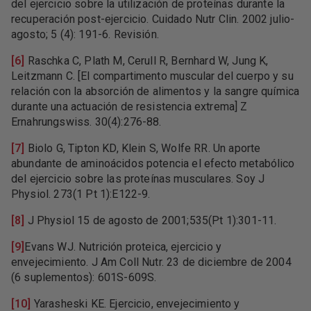
del ejercicio sobre la utilización de proteínas durante la
recuperación post-ejercicio. Cuidado Nutr Clin. 2002 julio-
agosto; 5 (4): 191-6. Revisión.
[6]
Raschka C, Plath M, Cerull R, Bernhard W, Jung K,
Leitzmann C. [El compartimento muscular del cuerpo y su
relación con la absorción de alimentos y la sangre química
durante una actuación de resistencia extrema] Z
Ernahrungswiss. 30(4):276-88.
[7]
Biolo G, Tipton KD, Klein S, Wolfe RR. Un aporte
abundante de aminoácidos potencia el efecto metabólico
del ejercicio sobre las proteínas musculares. Soy J
Physiol. 273(1 Pt 1):E122-9.
[8]
J Physiol 15 de agosto de 2001;535(Pt 1):301-11.
[9]
Evans WJ. Nutrición proteica, ejercicio y
envejecimiento. J Am Coll Nutr. 23 de diciembre de 2004
(6 suplementos): 601S-609S.
[10]
Yarasheski KE. Ejercicio, envejecimiento y