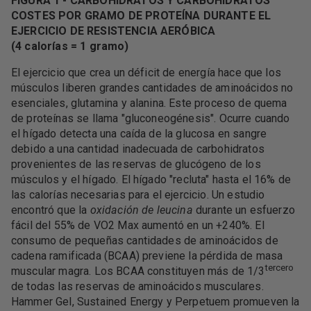
FIGURA 1 - CARBOHIDRATOS Y CARBOHIDRATOS
COSTES POR GRAMO DE PROTEÍNA DURANTE EL
EJERCICIO DE RESISTENCIA AERÓBICA
(4 calorías = 1 gramo)
El ejercicio que crea un déficit de energía hace que los
músculos liberen grandes cantidades de aminoácidos no
esenciales, glutamina y alanina. Este proceso de quema
de proteínas se llama "gluconeogénesis". Ocurre cuando
el hígado detecta una caída de la glucosa en sangre
debido a una cantidad inadecuada de carbohidratos
provenientes de las reservas de glucógeno de los
músculos y el hígado. El hígado "recluta" hasta el 16% de
las calorías necesarias para el ejercicio. Un estudio
encontró que la
oxidación de leucina
durante un esfuerzo
fácil del 55% de VO2 Max aumentó en un +240%. El
consumo de pequeñas cantidades de aminoácidos de
cadena ramificada (BCAA) previene la pérdida de masa
tercero
muscular magra. Los BCAA constituyen más de 1/3
de todas las reservas de aminoácidos musculares.
Hammer Gel, Sustained Energy y Perpetuem promueven la