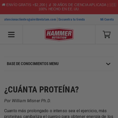
🚚 ENVÍO GRATIS +$2,200 | 🔬 39 AÑOS DE CIENCIA APLICADA | 🇺🇸
100% HECHO EN EE.UU.
|
atencionaclientes@airelibrelatam.com
Encuentra tu tienda
Mi Cuenta
SKIP TO CONTENT
BASE DE CONOCIMIENTOS MENU
¿CUÁNTA PROTEÍNA?
Por William Misner Ph.D.
Cuanto más prolongado o intenso sea el ejercicio, más
proteínas canibaliza el cuerpo para obtener energía de los