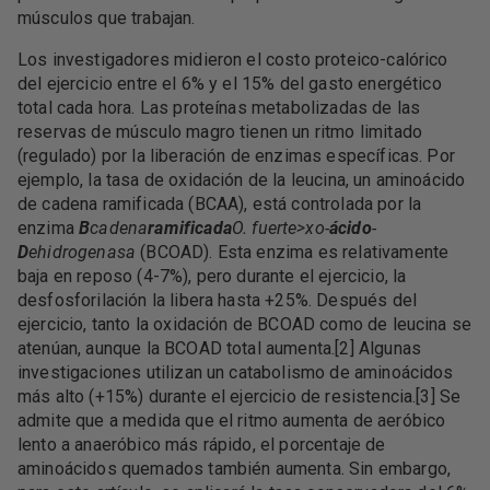
músculos que trabajan.
Los investigadores midieron el costo proteico-calórico
del ejercicio entre el 6% y el 15% del gasto energético
total cada hora. Las proteínas metabolizadas de las
reservas de músculo magro tienen un ritmo limitado
(regulado) por la liberación de enzimas específicas. Por
ejemplo, la tasa de oxidación de la leucina, un aminoácido
de cadena ramificada (BCAA), está controlada por la
enzima
B
cadena
ramificada
O. fuerte>xo-
ácido
-
D
ehidrogenasa
(BCOAD). Esta enzima es relativamente
baja en reposo (4-7%), pero durante el ejercicio, la
desfosforilación la libera hasta +25%. Después del
ejercicio, tanto la oxidación de BCOAD como de leucina se
atenúan, aunque la BCOAD total aumenta.[2] Algunas
investigaciones utilizan un catabolismo de aminoácidos
más alto (+15%) durante el ejercicio de resistencia.[3] Se
admite que a medida que el ritmo aumenta de aeróbico
lento a anaeróbico más rápido, el porcentaje de
aminoácidos quemados también aumenta. Sin embargo,