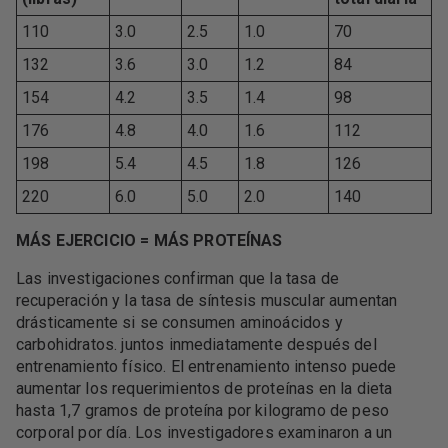
110
3.0
2.5
1.0
70
132
3.6
3.0
1.2
84
154
4.2
3.5
1.4
98
176
4.8
4.0
1.6
112
198
5.4
4.5
1.8
126
220
6.0
5.0
2.0
140
MÁS EJERCICIO = MÁS PROTEÍNAS
Las investigaciones confirman que la tasa de
recuperación y la tasa de síntesis muscular aumentan
drásticamente si se consumen aminoácidos y
carbohidratos. juntos inmediatamente después del
entrenamiento físico. El entrenamiento intenso puede
aumentar los requerimientos de proteínas en la dieta
hasta 1,7 gramos de proteína por kilogramo de peso
corporal por día. Los investigadores examinaron a un