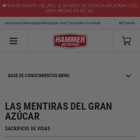
🚚 ENVÍO GRATIS +$2,200 | 🔬 39 AÑOS DE CIENCIA APLICADA | 🇺🇸
100% HECHO EN EE.UU.
|
atencionaclientes@airelibrelatam.com
Encuentra tu tienda
Mi Cuenta
SKIP TO CONTENT
BASE DE CONOCIMIENTOS MENU
LAS MENTIRAS DEL GRAN
AZÚCAR
SACRIFICIO DE VIDAS