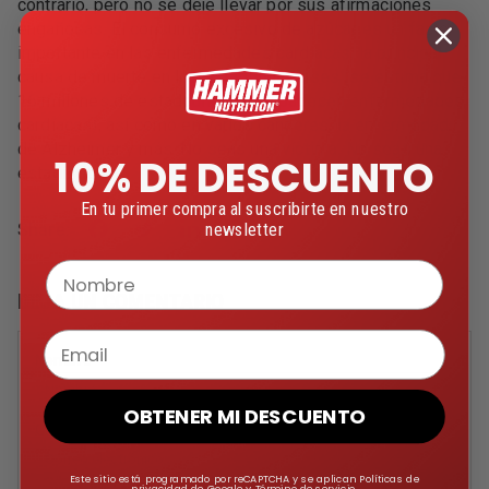
contrario, pero no se deje llevar por sus afirmaciones
engañosas. El consumo excesivo de azúcar es un factor
importante en las enfermedades cardíacas, la principal
causa de muerte en los estadounidenses (se estima que
16 millones de estadounidenses padecen enfermedades
cardíacas), así como en varios cánceres, la enfermedad
de Alzheimer y más. No seas una víctima. No seas una
10% DE DESCUENTO
estadística.
En tu primer compra al suscribirte en nuestro
newsletter
Share:
Nombre
DEJA UN COMENTARIO
Email
Nombre
*
OBTENER MI DESCUENTO
Correo electrónico
*
Este sitio está programado por reCAPTCHA y se aplican Políticas de
privacidad de Google y Término de servicio.