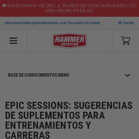
🚚 ENVÍO GRATIS +$2,200 | 🔬 39 AÑOS DE CIENCIA APLICADA | 🇺🇸
100% HECHO EN EE.UU.
|
atencionaclientes@airelibrelatam.com
Encuentra tu tienda
Mi Cuenta
SKIP TO CONTENT
BASE DE CONOCIMIENTOS MENU
EPIC SESSIONS: SUGERENCIAS
DE SUPLEMENTOS PARA
ENTRENAMIENTOS Y
CARRERAS