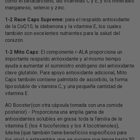
como el betacaroteno, las vitaminas C y E, y los minerales
manganeso, selenio y zinc.
1-2 Race Caps Supreme:
para el respaldo antioxidante
de la CoQ10, la idebenona y la vitamina E, los cuales
también son excelentes nutrientes para la salud del
corazón.
1-2 Mito Caps:
El componente r-ALA proporciona un
importante respaldo antioxidante y al mismo tiempo
ayuda a aumentar el suministro endógeno del antioxidante
clave glutatión. Para apoyo antioxidante adicional, Mito
Caps también contiene palmitato de ascorbilo, la forma
liposoluble de vitamina C, y una pequeña cantidad de
vitamina E.
AO Booster(con otra cápsula tomada con una comida
posterior) - Proporciona una amplia gama de
antioxidantes solubles en grasa: toda la familia de la
vitamina E (los 4 tocoferoles y los 4 tocotrienoles),
luteína (que también tiene beneficios específicos para
los ojos) y astaxantina, que se sugiere que tenga hasta 50