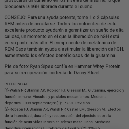
provocarán un aumento en los niveles de insulina, lo que
bloqueará la hGH liberada durante el sueño.
CONSEJO: Para una ayuda potente, tome 1 o 2 cápsulas
REM antes de acostarse. Todos los nutrientes de este
excelente producto ayudarán a garantizar un sueño de alta
calidad, un momento en el que la liberación de hGH está
en su punto más alto. El componente de melatonina de
REM Caps también ayuda a estimular la liberación de hGH,
aumentando los efectos beneficiosos de la glutamina.
Pie de foto: Ryan Sipes confía en Hammer Whey Protein
para su recuperación. cortesía de Danny Stuart
REFERENCIAS
[1]-Walsh NP, Blannin AK, Robson PJ, Gleeson M., Glutamina, ejercicio y
función inmune. Vínculos y posibles mecanismos. Medicina
deportiva. 1998 septiembre;26(3):177-91. Revisión.
[2]-Robson PJ, Blannin AK, Walsh NP, Castell LM, Gleeson M., Efectos
de la intensidad, duración y recuperación del ejercicio sobre la
función de neutrófilos in vitro en atletas masculinos. Medicina
deportiva internacional J. febrero de 1999; 20(2): 128-35.