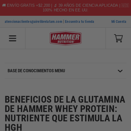
🚚 ENVÍO GRATIS +$2,200 | 🔬 39 AÑOS DE CIENCIA APLICADA | 🇺🇸
100% HECHO EN EE.UU.
|
atencionaclientes@airelibrelatam.com
Encuentra tu tienda
Mi Cuenta
SKIP TO CONTENT
BASE DE CONOCIMIENTOS MENU
BENEFICIOS DE LA GLUTAMINA
DE HAMMER WHEY PROTEIN:
NUTRIENTE QUE ESTIMULA LA
HGH