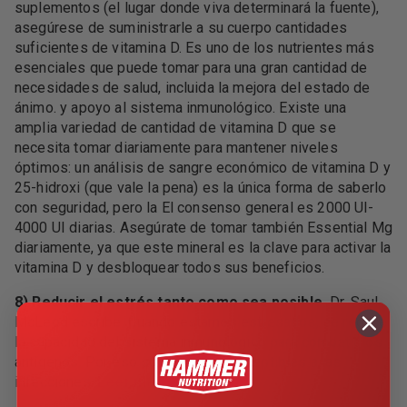
suplementos (el lugar donde viva determinará la fuente),
asegúrese de suministrarle a su cuerpo cantidades
suficientes de vitamina D. Es uno de los nutrientes más
esenciales que puede tomar para una gran cantidad de
necesidades de salud, incluida la mejora del estado de
ánimo. y apoyo al sistema inmunológico. Existe una
amplia variedad de cantidad de vitamina D que se
necesita tomar diariamente para mantener niveles
óptimos: un análisis de sangre económico de vitamina D y
25-hidroxi (que vale la pena) es la única forma de saberlo
con seguridad, pero la El consenso general es 2000 UI-
4000 UI diarias. Asegúrate de tomar también Essential Mg
diariamente, ya que este mineral es la clave para activar la
vitamina D y desbloquear todos sus beneficios.
8) Reducir el estrés tanto como sea posible.
Dr. Saul
McLeod escribe: Cuando estamos estresados, se reduce
la capacidad del sistema inmunológico para combatir los
antígenos. Por eso somos más susceptibles a las
infecciones.
Leer más