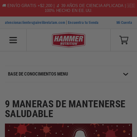
🚚 ENVÍO GRATIS +$2,200 | 🔬 39 AÑOS DE CIENCIA APLICADA | 🇺🇸
100% HECHO EN EE.UU.
|
atencionaclientes@airelibrelatam.com
Encuentra tu tienda
Mi Cuenta
SKIP TO CONTENT
BASE DE CONOCIMIENTOS MENU
9 MANERAS DE MANTENERSE
SALUDABLE