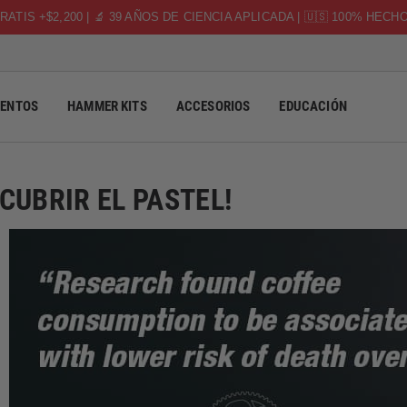
RATIS +$2,200 | 🔬 39 AÑOS DE CIENCIA APLICADA | 🇺🇸 100% HECH
ENTOS
HAMMER KITS
ACCESORIOS
EDUCACIÓN
CUBRIR EL PASTEL!