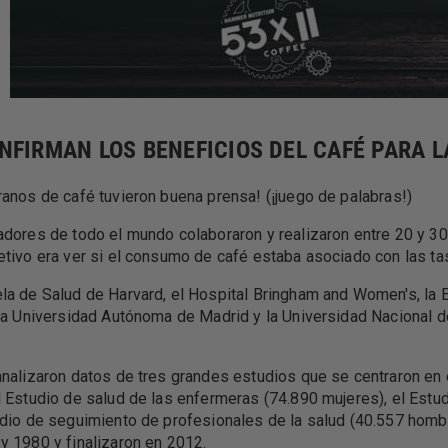
NFIRMAN LOS BENEFICIOS DEL CAFÉ PARA 
ranos de café tuvieron buena prensa! (¡juego de palabras!)
adores de todo el mundo colaboraron y realizaron entre 20 y 3
etivo era ver si el consumo de café estaba asociado con las ta
la de Salud de Harvard, el Hospital Bringham and Women's, la 
 la Universidad Autónoma de Madrid y la Universidad Nacional 
analizaron datos de tres grandes estudios que se centraron en 
l Estudio de salud de las enfermeras (74.890 mujeres), el Estu
udio de seguimiento de profesionales de la salud (40.557 hom
y 1980 y finalizaron en 2012.