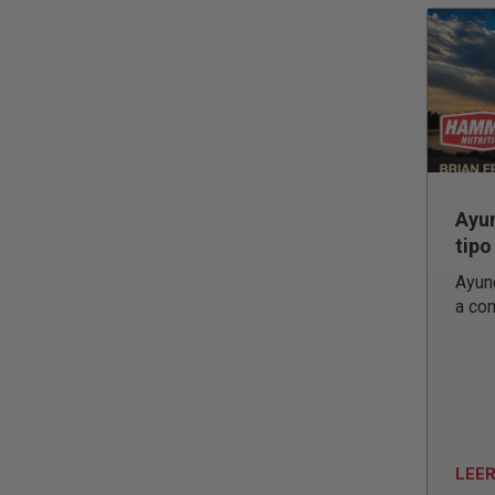
Ayun
tipo
Ayun
a co
LEE