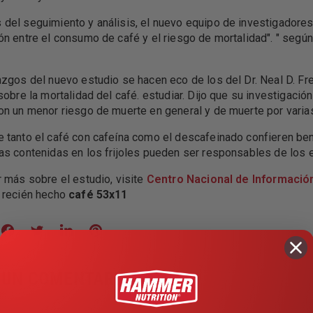
del seguimiento y análisis, el nuevo equipo de investigadores
ón entre el consumo de café y el riesgo de mortalidad". " según
azgos del nuevo estudio se hacen eco de los del Dr. Neal D. Fre
 sobre la mortalidad del café. estudiar. Dijo que su investigac
on un menor riesgo de muerte en general y de muerte por varia
 tanto el café con cafeína como el descafeinado confieren ben
as contenidas en los frijoles pueden ser responsables de los e
r más sobre el estudio, visite
Centro Nacional de Informació
 recién hecho
café 53x11
 UN COMENTARIO