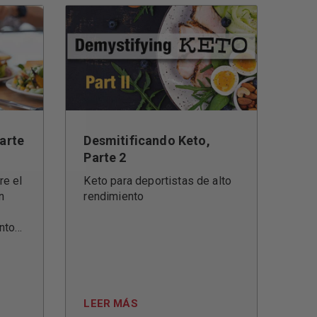
arte
Desmitificando Keto,
Parte 2
e el
Keto para deportistas de alto
n
rendimiento
to...
LEER MÁS