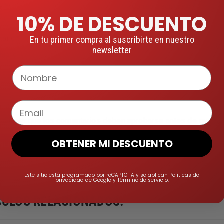
e
*
Correo electrónico
*
10% DE DESCUENTO
tario
*
En tu primer compra al suscribirte en nuestro
newsletter
Nombre
Email
 cuenta que los comentarios deben aprobarse antes de que se
OBTENER MI DESCUENTO
Este sitio está programado por reCAPTCHA y se aplican Políticas de
privacidad de Google y Término de servicio.
CULOS RELACIONADOS: