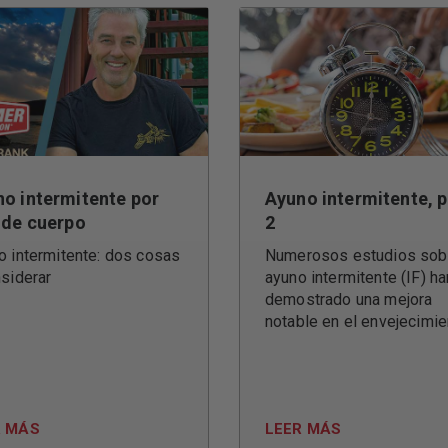
o intermitente por
Ayuno intermitente, p
 de cuerpo
2
o intermitente: dos cosas
Numerosos estudios sobr
nsiderar
ayuno intermitente (IF) ha
demostrado una mejora
notable en el envejecimien
R MÁS
LEER MÁS